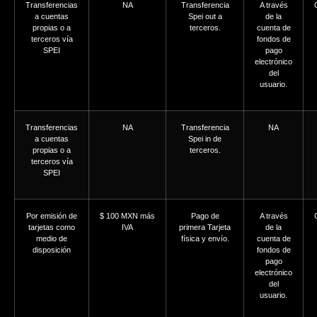
Transferencias
NA
Transferencia
A través
a cuentas
Spei out a
de la
propias o a
terceros.
cuenta de
terceros vía
fondos de
SPEI
pago
electrónico
del
usuario.
Transferencias
NA
Transferencia
NA
a cuentas
Spei in de
propias o a
terceros.
terceros vía
SPEI
Por emisión de
$ 100 MXN más
Pago de
A través
tarjetas como
IVA
primera Tarjeta
de la
medio de
física y envío.
cuenta de
disposición
fondos de
pago
electrónico
del
usuario.