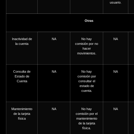
usuario.
Otras
Inactividad de
NA
No hay
NA
la cuenta
comisión por no
hacer
movimientos.
Consulta de
NA
No hay
NA
Estado de
comisión por
Cuenta
consultar el
estado de
cuenta.
Mantenimiento
NA
No hay
NA
de la tarjeta
comisión por el
física
mantenimiento
de la tarjeta
física.