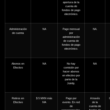
apertura de la
cuenta de
fondos de pago
electrónico.
Administración
NA
Pago mensual
NA.
de cuenta
por
administración
de cuenta de
fondos de pago
electrónico.
Abonos en
NA
No hay
NA
Efectivo
comisión por
hacer abonos
en efectivo por
parte de la
Jointly.
Retiros en
$ 5 MXN más
Pago por
A través
Efectivo
IVA
evento. En red
de la
de
cuenta de