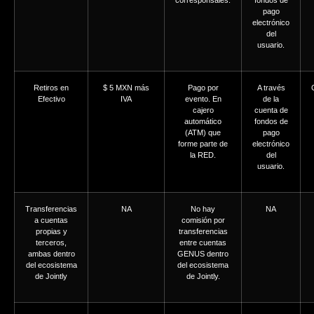
corresponsales.
fondos de
pago
electrónico
del
usuario.
Retiros en
$ 5 MXN más
Pago por
A través
Efectivo
IVA
evento. En
de la
cajero
cuenta de
automático
fondos de
(ATM) que
pago
forme parte de
electrónico
la RED.
del
usuario.
Transferencias
NA
No hay
NA
a cuentas
comisión por
propias y
transferencias
terceros,
entre cuentas
ambas dentro
GENUS dentro
del ecosistema
del ecosistema
de Jointly
de Jointly.