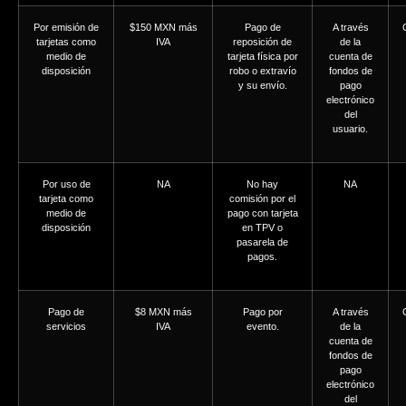
Por emisión de
$150 MXN más
Pago de
A través
tarjetas como
IVA
reposición de
de la
medio de
tarjeta física por
cuenta de
disposición
robo o extravío
fondos de
y su envío.
pago
electrónico
del
usuario.
Por uso de
NA
No hay
NA
tarjeta como
comisión por el
medio de
pago con tarjeta
disposición
en TPV o
pasarela de
pagos.
Pago de
$8 MXN más
Pago por
A través
servicios
IVA
evento.
de la
cuenta de
fondos de
pago
electrónico
del