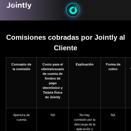
Comisiones cobradas por Jointly al
Cliente
Concepto de
Costo para el
Explicación
Forma de
la comisión
cliente/usuario
cobro
de cuenta de
fondos de
pago
electrónico y
Tarjeta física
de Jointly
Apertura de
NA
No hay
NA
cuenta
comisión por la
descarga de la
aplicación y